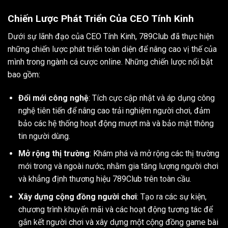
Chiến Lược Phát Triển Của CEO Tính Kinh
Dưới sự lãnh đạo của CEO Tính Kinh, 789Club đã thực hiện
những chiến lược phát triển toàn diện để nâng cao vị thế của
mình trong ngành cá cược online. Những chiến lược nổi bật
bao gồm:
Đổi mới công nghệ
: Tích cực cập nhật và áp dụng công
nghệ tiên tiến để nâng cao trải nghiệm người chơi, đảm
bảo các hệ thống hoạt động mượt mà và bảo mật thông
tin người dùng.
Mở rộng thị trường
: Khám phá và mở rộng các thị trường
mới trong và ngoài nước, nhằm gia tăng lượng người chơi
và khẳng định thương hiệu 789Club trên toàn cầu.
Xây dựng cộng đồng người chơi
: Tạo ra các sự kiện,
chương trình khuyến mãi và các hoạt động tương tác để
gắn kết người chơi và xây dựng một cộng đồng game bài