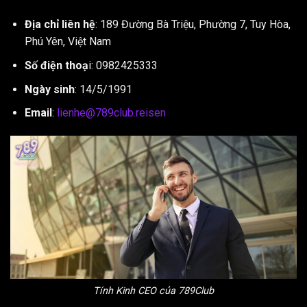
Địa chỉ liên hệ
: 189 Đường Bà Triệu, Phường 7, Tuy Hòa,
Phú Yên, Việt Nam
Số điện thoạ
i: 0982425333
Ngày sinh
: 14/5/1991
Email
:
lienhe@789club.reisen
Tính Kinh CEO của 789Club