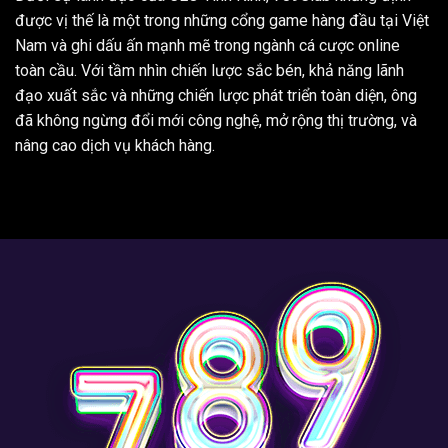
được vị thế là một trong những cổng game hàng đầu tại Việt
Nam và ghi dấu ấn mạnh mẽ trong ngành cá cược online
toàn cầu. Với tầm nhìn chiến lược sắc bén, khả năng lãnh
đạo xuất sắc và những chiến lược phát triển toàn diện, ông
đã không ngừng đổi mới công nghệ, mở rộng thị trường, và
nâng cao dịch vụ khách hàng.