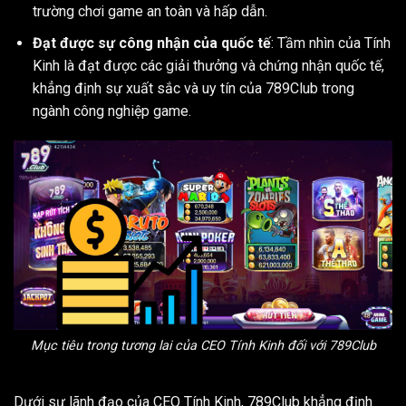
trường chơi game an toàn và hấp dẫn.
Đạt được sự công nhận của quốc tế
: Tầm nhìn của Tính
Kinh là đạt được các giải thưởng và chứng nhận quốc tế,
khẳng định sự xuất sắc và uy tín của 789Club trong
ngành công nghiệp game.
Mục tiêu trong tương lai của CEO Tính Kinh đối với 789Club
Dưới sự lãnh đạo của CEO Tính Kinh, 789Club khẳng định