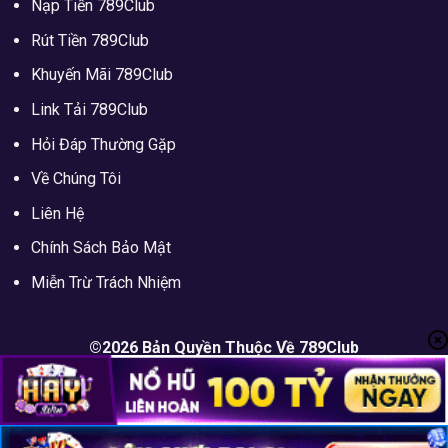
Nạp Tiền 789Club
Rút Tiền 789Club
Khuyến Mãi 789Club
Link Tải 789Club
Hỏi Đáp Thường Gặp
Về Chúng Tôi
Liên Hệ
Chính Sách Bảo Mật
Miễn Trừ Trách Nhiệm
©2026 Bản Quyền Thuộc Về 789Club