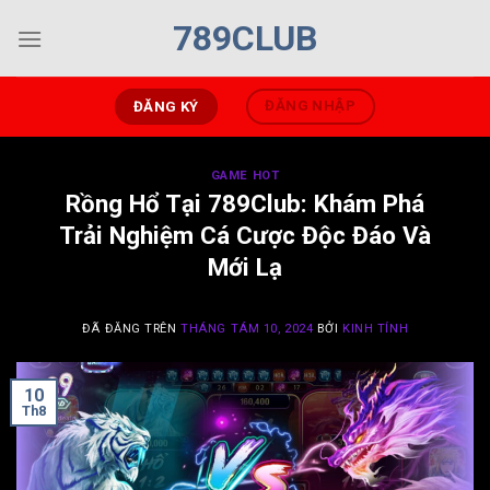
Chuyển
789CLUB
đến
nội
dung
ĐĂNG NHẬP
ĐĂNG KÝ
GAME HOT
Rồng Hổ Tại 789Club: Khám Phá
Trải Nghiệm Cá Cược Độc Đáo Và
Mới Lạ
ĐÃ ĐĂNG TRÊN
THÁNG TÁM 10, 2024
BỞI
KINH TÍNH
10
Th8