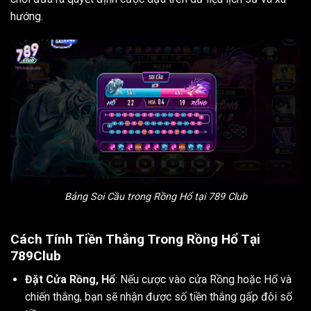
hướng.
Bảng Soi Cầu trong Rồng Hổ tại 789 Club
Cách Tính Tiền Thắng Trong Rồng Hổ Tại
789Club
Đặt Cửa Rồng, Hổ
: Nếu cược vào cửa Rồng hoặc Hổ và
chiến thắng, bạn sẽ nhận được số tiền thắng gấp đôi số