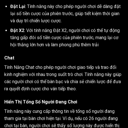
Đặt Lại
: Tính năng này cho phép người chơi dễ dàng đặt
lại số tiền cược của phiên trước, giúp tiết kiệm thời gian
và duy trì chiến lược cược.
Đặt X2
: Với tính năng Đặt X2, người chơi có thể tự động
tăng gấp đôi số tiền cược của phiên trước, mang lại cơ
hội thắng lớn hơn và làm phong phú thêm trải
Chat
Tính Năng Chat cho phép người chơi giao tiếp và trao đổi
kinh nghiệm với nhau trong suốt trò chơi. Tính năng này giúp
các người chơi có thể bàn bạc và chia sẻ chiến lược để đưa
ra quyết định cược cho ván tiếp theo.
Hiển Thị Tổng Số Người Đang Chơi
Tính năng này cung cấp thông tin về tổng số người đang
tham gia tại bàn chơi hiện tại. Ví dụ, nếu có 26 người đang
chơi tại bàn, người chơi sẽ thấy số lượng này được hiển thị