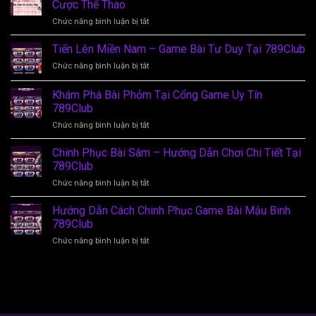
Phá
Cược Thể Thao
Tại
Nền
Chức năng bình luận bị tắt
ở
789Club:
Tảng
S
Điểm
Cược
Thể
Tiến Lên Miền Nam – Game Bài Tư Duy Tại 789Club
Đến
Thể
Thao
Lý
Thao
Chức năng bình luận bị tắt
ở
Tại
Tưởng
Hàng
Tiến
789Club:
Cho
Đầu
Lên
Khám Phá Bài Phỏm Tại Cổng Game Uy Tín
Một
Các
Miền
Tinh
789Club
Tín
Nam
Hoa
Đồ
Chức năng bình luận bị tắt
ở
–
Của
Thể
Khám
Game
Thế
Thao
Phá
Bài
Chinh Phục Bài Sâm – Hướng Dẫn Chơi Chi Tiết Tại
Giới
Bài
Tư
789Club
Cược
Phỏm
Duy
Thể
Chức năng bình luận bị tắt
ở
Tại
Tại
Thao
Chinh
Cổng
789Club
Phục
Hướng Dẫn Cách Chinh Phục Game Bài Mậu Binh
Game
Bài
Uy
789Club
Sâm
Tín
Chức năng bình luận bị tắt
ở
–
789Club
Hướng
Hướng
Dẫn
Dẫn
Cách
Chơi
Chinh
Chi
Phục
Tiết
Game
Tại