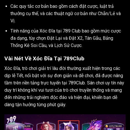
Các quy tắc cơ bản bao gồm cách đặt cược, luật trả
thưởng cụ thể, và các thuật ngữ cơ bản như Chẵn/Lẻ và
Vị.
Tính năng của Xóc Đĩa tại 789 Club bao gồm mức cược
đa dạng, tùy chọn Đặt Lại và Đặt X2, Tán Gẫu, Bảng
Thống Kê Soi Cầu, và Lịch Sử Cược.
Vài Nét Về Xóc Đĩa Tại 789Club
Xóc Đĩa, trò chơi giải trí lâu đời thường xuất hiện trong các
dịp lễ Tết, nổi bật với sự đơn giản và dễ chơi, đã được nâng
tầm trên nền tảng trực tuyến tại 789Club. Sân chơi uy tín này
duy trì không khí vui tươi của trò chơi truyền thống và mang
đến những trải nghiệm độc đáo và hiện đại, khiến bạn dễ
dàng tận hưởng từng phút giây.