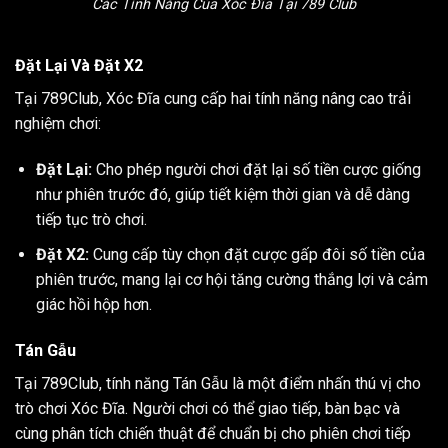
Các Tính Năng Của Xóc Đĩa Tại 789 Club
Đặt Lại Và Đặt X2
Tại 789Club, Xóc Đĩa cung cấp hai tính năng nâng cao trải
nghiệm chơi:
Đặt Lại:
Cho phép người chơi đặt lại số tiền cược giống
như phiên trước đó, giúp tiết kiệm thời gian và dễ dàng
tiếp tục trò chơi.
Đặt X2:
Cung cấp tùy chọn đặt cược gấp đôi số tiền của
phiên trước, mang lại cơ hội tăng cường thắng lợi và cảm
giác hồi hộp hơn.
Tán Gẫu
Tại 789Club, tính năng Tán Gẫu là một điểm nhấn thú vị cho
trò chơi Xóc Đĩa. Người chơi có thể giao tiếp, bàn bạc và
cùng phân tích chiến thuật để chuẩn bị cho phiên chơi tiếp