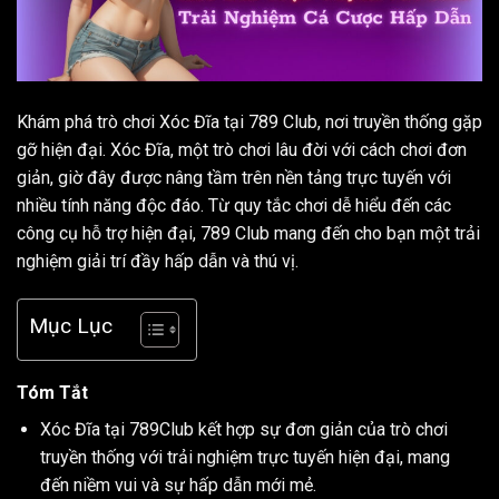
Khám phá trò chơi Xóc Đĩa tại 789 Club, nơi truyền thống gặp
gỡ hiện đại. Xóc Đĩa, một trò chơi lâu đời với cách chơi đơn
giản, giờ đây được nâng tầm trên nền tảng trực tuyến với
nhiều tính năng độc đáo. Từ quy tắc chơi dễ hiểu đến các
công cụ hỗ trợ hiện đại, 789 Club mang đến cho bạn một trải
nghiệm giải trí đầy hấp dẫn và thú vị.
Mục Lục
Tóm Tắt
Xóc Đĩa tại 789Club kết hợp sự đơn giản của trò chơi
truyền thống với trải nghiệm trực tuyến hiện đại, mang
đến niềm vui và sự hấp dẫn mới mẻ.