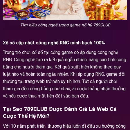
Tìm hiểu công nghệ trong game nổ hũ 789CLUB
Xổ số cập nhật công nghệ RNG minh bạch 100%
Trong trò chơi xổ số tại cổng game có áp dụng công nghệ
RNG. Công nghệ tạo ra kết quả ngẫu nhiên, nâng cao tính công
bằng cho người tham gia. Kết quả xuất hiện không theo quy
luật nào và hoàn toàn ngẫu nhiên.
Khi áp dụng RNG, game đổi
thưởng tại trang web trở nên uy tín hơn. Tất cả người chơi
tham gia đều công bằng như nhau, ai cược thắng nhận thưởng
và nếu cược thua mất tiền đặt vào ban đầu.
Tại Sao 789CLUB Được Đánh Giá Là Web Cá
Cược Thế Hệ Mới?
Với 10 năm phát triển, thương hiệu luôn đi đầu xu hướng công