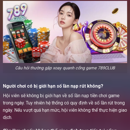
Câu hỏi thường gặp xoay quanh cổng game 789CLUB
Người chơi có bị giới hạn số lần nạp rút không?
Hội viên sẽ không bị giới hạn về số lần nạp tiền chơi game
trong ngày. Tuy nhiên hệ thống có quy định về số lần rút trong
ngày. Nếu vượt quá hạn mức, hội viên không thể thực hiện giao
dịch.