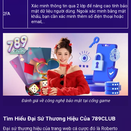
Xác minh thông tin qua 2 lớp để nâng cao tính bảo
mật dữ liệu người dùng. Ngoài xác minh bằng mật
2FA
khẩu, bạn cần xác minh thêm số điện thoại hoặc
email,…
Đánh giá về công nghệ bảo mật tại cổng game
Tìm Hiểu Đại Sứ Thương Hiệu Của 789CLUB
Đại sứ thương hiệu của trang web cá cược đó là Roberto