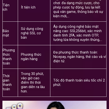
chơi: đa dạng mức cược, cho
Tiện
Ít tiện ích
phép cược tự động, lưu lại kết
ích
quả ván game, thông báo về sự
kiện mới,…
Áp dụng công nghệ bảo mật
Sử dụng công
Bảo
nâng cao: SSL256bit, xác minh
nghệ SSL cơ
mật
danh tính 2FA, xác minh OTP,
bản
tường lửa không xuyên thủng,…
Phương
Đa phương thức thanh toán:
thức
Phương thức
Nicepay, ngân hàng, thẻ cào và ví
thanh
ngân hàng
điện tử.
toán
Trong 30 phút,
Thời
vào giờ cao
gian
Tốc độ thanh toán siêu tốc chỉ 2
điểm thì thời
thanh
phút.
gian diễn ra lâu
toán
hơn.