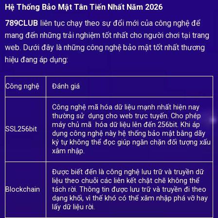
Hệ Thống Bảo Mật Tân Tiến Nhất Năm 2026
789CLUB
liên tục chạy theo sự đổi mới của công nghệ để
mang đến những trải nghiệm tốt nhất cho người chơi tại trang
web. Dưới đây là những công nghệ bảo mật tốt nhất thương
hiệu đang áp dụng:
Công nghệ
Đánh giá
Công nghệ mã hóa dữ liệu mạnh nhất hiện nay
thường sử dụng cho web trực tuyến. Cho phép
máy chủ mã hóa dữ liệu lên đến 256bit. Khi áp
SSL256bit
dụng công nghệ này hệ thống bảo mật bằng dãy
ký tự không thể đọc giúp ngăn chặn đối tượng xấu
xâm nhập.
Được biết đến là công nghệ lưu trữ và truyền dữ
liệu theo chuỗi các liên kết chặt chẽ không thể
Blockchain
tách rời. Thông tin được lưu trữ và truyền đi theo
dạng khối, vì thế khó có thể xâm nhập phá vỡ hay
lấy dữ liệu rời.