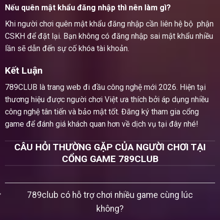
Nếu quên mật khẩu đăng nhập thì nên làm gì?
Khi người chơi quên mật khẩu đăng nhập cần liên hệ bộ phận
CSKH để đặt lại. Bạn không có đăng nhập sai mật khẩu nhiều
lần sẽ dẫn đến sự cố khóa tài khoản.
Kết Luận
789CLUB là trang web đi đầu công nghệ mới 2026.
Hiện tại
thương hiệu được người chơi Việt ưa thích bởi áp dụng nhiều
công nghệ tân tiến và bảo mật tốt. Đăng ký tham gia cổng
game để đánh giá khách quan hơn về dịch vụ tại đây nhé!
CÂU HỎI THƯỜNG GẶP CỦA NGƯỜI CHƠI TẠI
CỔNG GAME 789CLUB
789club có hỗ trợ chơi nhiều game cùng lúc
không?