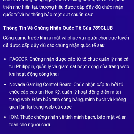
triển như hiện tại, thương hiệu được cấp đầy đủ chức nhận
quốc tế và hệ thống bảo mật đạt chuẩn sau:
Thông Tin Về Chứng Nhận Quốc Tế Của 789CLUB
Cổng game trước khi ra mắt và phục vụ người chơi trực tuyến
đã được cấp đầy đủ các chứng nhận quốc tế sau:
PAGCOR: Chứng nhận được cấp từ tổ chức quản lý nhà cái
tại Philippin, quản lý và giám sát hoạt động của trang web
khi hoạt động công khai.
Nevada Gaming Control Board: Chức nhận cấp từ bởi tổ
chức cấp cao tại Hoa Kỳ, quản lý hoạt động diễn ra tại
trang web. Đảm bảo tính công bằng, minh bạch và không
gian lận tại trang web cá cược.
IOM: Thuộc chứng nhận về tính minh bạch, bảo mật và an
toàn cho người chơi.