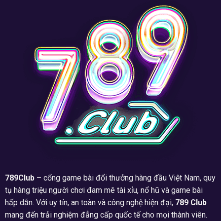
789Club
– cổng game bài đổi thưởng hàng đầu Việt Nam, quy
tụ hàng triệu người chơi đam mê tài xỉu, nổ hũ và game bài
hấp dẫn. Với uy tín, an toàn và công nghệ hiện đại,
789 Club
mang đến trải nghiệm đẳng cấp quốc tế cho mọi thành viên.