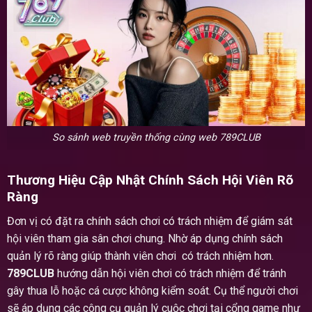
So sánh web truyền thống cùng web 789CLUB
Thương Hiệu Cập Nhật Chính Sách Hội Viên Rõ
Ràng
Đơn vị có đặt ra chính sách chơi có trách nhiệm để giám sát
hội viên tham gia sân chơi chung. Nhờ áp dụng chính sách
quản lý rõ ràng giúp thành viên chơi có trách nhiệm hơn.
789CLUB
hướng dẫn hội viên chơi có trách nhiệm để tránh
gây thua lỗ hoặc cá cược không kiểm soát. Cụ thể người chơi
sẽ áp dụng các công cụ quản lý cuộc chơi tại cổng game như