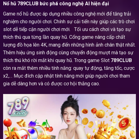
Nổ hũ 789CLUB bức phá công nghệ AI hiện đại
Game nổ hũ được áp dụng nhiều công nghệ mới để tăng trải
nghiệm cho người chơi. Chính sự cải tiến này giúp các trò chơi
slot dễ tiếp cận người chơi mới. Tối ưu cách chơi và tạo sự
thích thú qua từng lần quay hũ.
Cổng game nâng cấp chất
lượng đồ họa lên 4K, mang đến những hình ảnh chân thật nhất.
Thêm hiệu ứng sinh động cùng chuyển động mượt mà tạo sự
thích thú khó rời mắt khi quay hũ.
Trong game Slot
789CLUB
còn ra mắt thêm nhiều tính năng: quay tự động, tăng tốc, cược
x2,… Mục đích cập nhật tính năng mới giúp người chơi tham
gia dễ dàng hơn và có được cơ hội thắng cao.