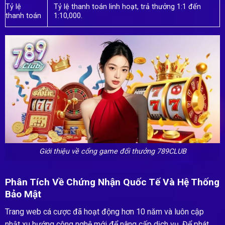
Tỷ lệ
Tỷ lệ thanh toán linh hoạt, trả thưởng 1:1 đến
thanh toán
1:10,000.
Giới thiệu về cổng game đổi thưởng 789CLUB
Phân Tích Về Chứng Nhận Quốc Tế Và Hệ Thống
Bảo Mật
Trang web cá cược đã hoạt động hơn 10 năm và luôn cập
nhật xu hướng công nghệ mới để nâng cấp dịch vụ. Để phát